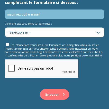
complétant le formulaire ci-dessous :
Comment êtes-vous arrivé sur cette page ?
Les informations recueillies sur ce formulaire sont enregistrées dans un fichier
informatisé par ELEE afin vous envoyer périodiquement notre newsletter ou toute
autre communication marketing. Ces données ne seront exploitées à aucune autre fin,
ni confiées à des tiers. Pour en savoir plus consultez notre
politique de confidentialité
.
This question is for testing whether or not you are a human
visitor and to prevent automated spam submissions.