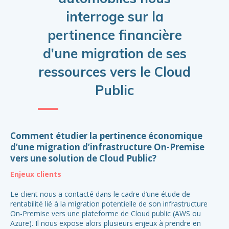
interroge sur la
r
pertinence financière
d’une migration de ses
ressources vers le Cloud
Co
Public
ré
at
Comment étudier la pertinence économique
E
d’une migration d’infrastructure On-Premise
vers une solution de Cloud Public?
Le 
Enjeux clients
pro
L’o
Le client nous a contacté dans le cadre d’une étude de
de
rentabilité lié à la migration potentielle de son infrastructure
le
On-Premise vers une plateforme de Cloud public (AWS ou
por
Azure). Il nous expose alors plusieurs enjeux à prendre en