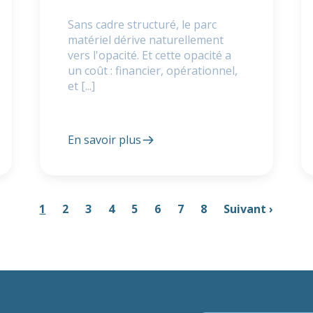
Sans cadre structuré, le parc
matériel dérive naturellement
vers l'opacité. Et cette opacité a
un coût : financier, opérationnel,
et [...]
En savoir plus
1
2
3
4
5
6
7
8
Suivant ›