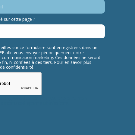
 sur cette page ?
eillies sur ce formulaire sont enregistrées dans un
ELEE afin vous envoyer périodiquement notre
re communication marketing. Ces données ne seront
fin, ni confiées à des tiers. Pour en savoir plus
 de confidentialité
.
testing whether or not you are a human
nt automated spam submissions.