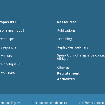
ropos d'ELEE
Ressources
 sommes-nous ?
Publications
re équipe
Liste blog
s rejoindre
Replay des webinars
Speak Up, notre ligne de conta
 valeurs
éthique
re politique RSE
Clients
 webinars
Recrutement
Actualités
entions légales
Politique de confidentialité
Préférences cookie