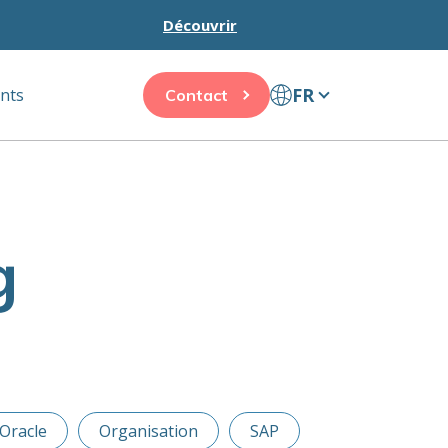
Découvrir
FR
ents
Contact
g
Oracle
Organisation
SAP