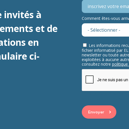
 invités à
Comment êtes-vous arrivé
nements et de
ations en
Les informations recu
fichier informatisé par 
laire ci-
newsletter ou toute aut
exploitées à aucune autre 
consultez notre
politique
This question is for 
visitor and to preve