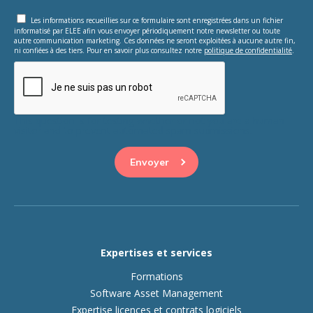
Les informations recueillies sur ce formulaire sont enregistrées dans un fichier
informatisé par ELEE afin vous envoyer périodiquement notre newsletter ou toute
autre communication marketing. Ces données ne seront exploitées à aucune autre fin,
ni confiées à des tiers. Pour en savoir plus consultez notre
politique de confidentialité
.
This question is for testing whether or not you are a human
visitor and to prevent automated spam submissions.
Expertises et services
Formations
Software Asset Management
Expertise licences et contrats logiciels