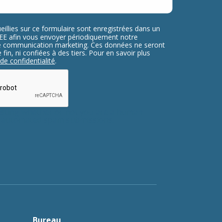
eillies sur ce formulaire sont enregistrées dans un
ELEE afin vous envoyer périodiquement notre
re communication marketing. Ces données ne seront
fin, ni confiées à des tiers. Pour en savoir plus
 de confidentialité
.
testing whether or not you are a human
nt automated spam submissions.
Bureau