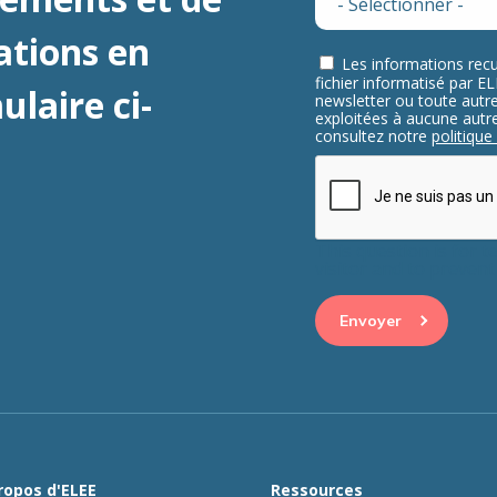
ations en
Les informations recu
fichier informatisé par 
laire ci-
newsletter ou toute aut
exploitées à aucune autre 
consultez notre
politique
This question is for 
visitor and to preve
ropos d'ELEE
Ressources