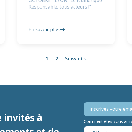
OCTOBRE - LYON "Le Numérique
Responsable, tous acteurs !"
En savoir plus
1
2
Suivant ›
 invités à
Comment êtes-vous arrivé
nements et de