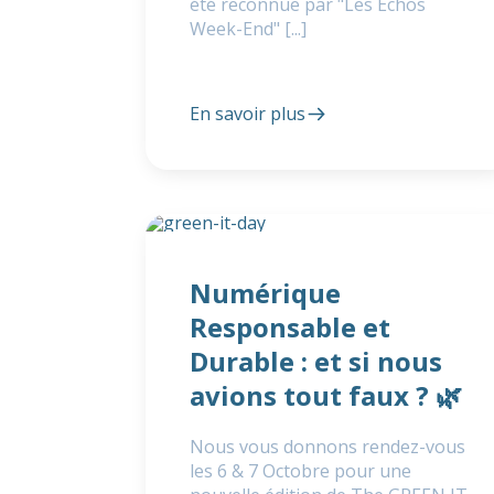
été reconnue par "Les Echos
Week-End" [...]
En savoir plus
Numérique
Responsable et
Durable : et si nous
avions tout faux ? 🌿
Nous vous donnons rendez-vous
les 6 & 7 Octobre pour une