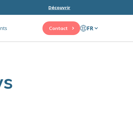
Découvrir
FR
ents
Contact
ws