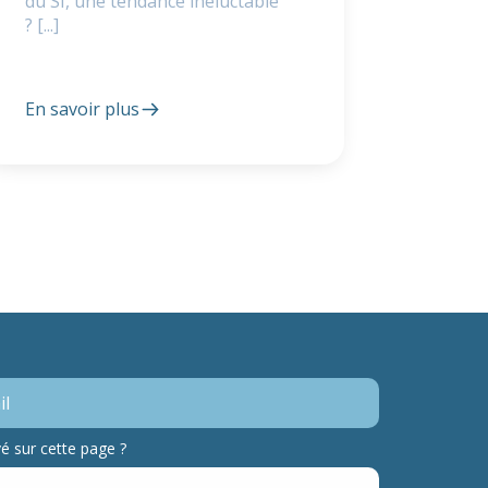
du SI, une tendance inéluctable
? [...]
En savoir plus
 sur cette page ?